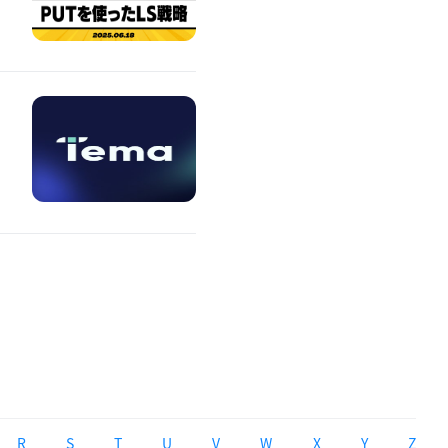
R
S
T
U
V
W
X
Y
Z