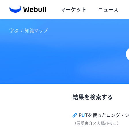
マーケット
ニュース
学ぶ
/
知識マップ
結果を検索する
P
U
Tを使ったロング・シ
（岡崎良介×大橋ひろこ）