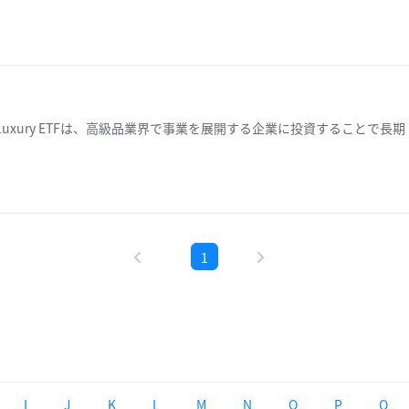
）
Luxury ETFは、高級品業界で事業を展開する企業に投資することで長期
1
I
J
K
L
M
N
O
P
Q