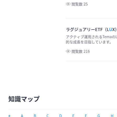
閲覧数
25
ラグジュアリーETF（L
U
X
アクティブ運用されるTemaの
的な成長を目指しています。
閲覧数
216
知識マップ
#
A
B
C
D
E
F
G
H