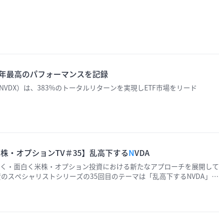
】
024年最高のパフォーマンスを記録
F（NVDX）は、383%のトータルリターンを実現しETF市場をリード
株・オプションTV＃35】乱高下する
N
VDA
く・面白く米株・オプション投資における新たなアプローチを展開して
資のスペシャリストシリーズの35回目のテーマは「乱高下するNVDA」。
025年1月8日）