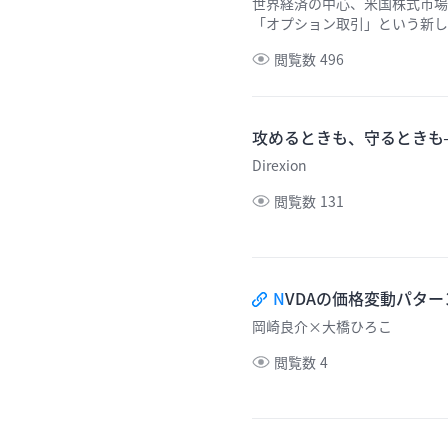
世界経済の中心、米国株式市場。Ap
「オプション取引」という新しい選択肢があ
り少額の資金で取引でき、相場
閲覧数
496
ム収入を得る戦略も可能に。 ウィブル証券では約4,300銘柄のオプション取引に対応。（2026年4月1
日現在） このページでは、
う解説します。
攻めるときも、守るときも──D
Direxion
閲覧数
131
N
VDAの価格変動パター
岡崎良介×大橋ひろこ
閲覧数
4