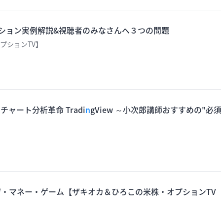
ジション実例解説&視聴者のみなさんへ３つの問題
プションTV】
ャート分析革命 Tradi
n
gView ～小次郎講師おすすめの"必
】
・ザ・マネー・ゲーム【ザキオカ＆ひろこの米株・オプションTV