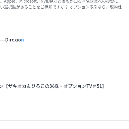
ple、Microsoft、NVIDIAなど誰もが知る有名企業への投資に、
ることをご存知ですか？ オプション取引なら、現物株よ
の上昇・下落どちらでも利益を狙えます。 さらに、保有株からプレミ
まず米国株オプション取引の準備について初心者の方でも理解できるよ
irexio
n
ン【ザキオカ＆ひろこの米株・オプションTV＃51】