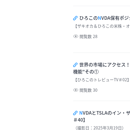
ひろこの
N
VDA保有ポ
【ザキオカ＆ひろこの米株・オ
閲覧数
28
世界の市場にアクセス！チ
機能"その①
【ひろこのトレビューTV＃02
閲覧数
30
N
VDAとTSLAのイン
＃40】
（撮影日：2025年3月19日）