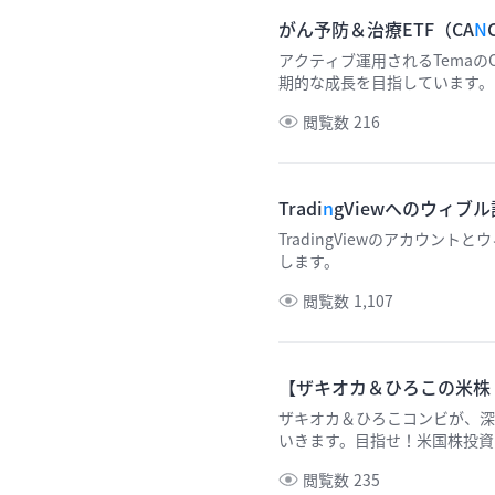
がん予防＆治療ETF（CA
N
アクティブ運用されるTemaのO
期的な成長を目指しています。
閲覧数
216
Tradi
n
gViewへのウィブ
TradingViewのアカウ
します。
閲覧数
1,107
【ザキオカ＆ひろこの米株・
ザキオカ＆ひろこコンビが、深
いきます。目指せ！米国株投資の
求するもの」。是非ご覧ください
閲覧数
235