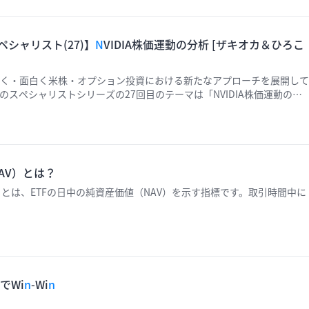
シャリスト(27)】
N
VIDIA株価運動の分析 [ザキオカ＆ひろこ
く・面白く米株・オプション投資における新たなアプローチを展開して
スペシャリストシリーズの27回目のテーマは「NVIDIA株価運動の分
影日：2024年9月4日）
AV）とは？
V）とは、ETFの日中の純資産価値（NAV）を示す指標です。取引時間中に
でWi
n
-Wi
n