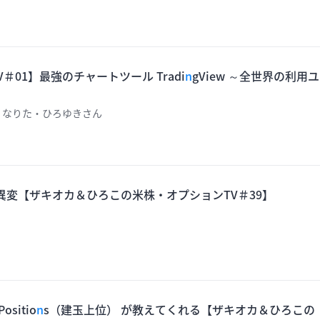
＃01】最強のチャートツール Tradi
n
gView ～全世界の利用ユ
 なりた・ひろゆきさん
た異変【ザキオカ＆ひろこの米株・オプションTV＃39】
Positio
n
s（建玉上位） が教えてくれる【ザキオカ＆ひろこの