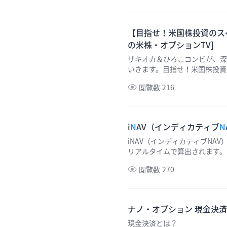
【目指せ！米国株投資のスペ
の米株・オプションTV]
ザキオカ＆ひろこコンビが、深
いきます。目指せ！米国株投資の
析」。是非ご覧ください。 （撮
閲覧数
216
i
N
AV（インディカティブ
N
iNAV（インディカティブNA
リアルタイムで算出されます。
閲覧数
270
ナノ・オプション 現金決済
現金決済とは？