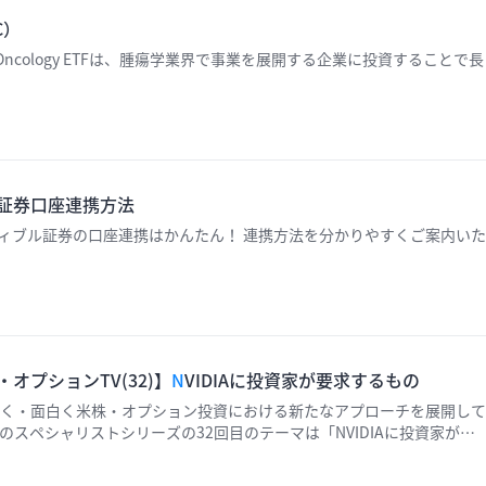
C）
ncology ETFは、腫瘍学業界で事業を展開する企業に投資することで長
ル証券口座連携方法
ントとウィブル証券の口座連携はかんたん！ 連携方法を分かりやすくご案内いた
オプションTV(32)】
N
VIDIAに投資家が要求するもの
く・面白く米株・オプション投資における新たなアプローチを展開して
スペシャリストシリーズの32回目のテーマは「NVIDIAに投資家が要
。 （撮影日：2024年11月20日）