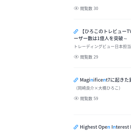
閲覧数
30
【ひろこのトレビューTV
ーザー数は1億人を突破～
トレーディングビュー日本担当
閲覧数
29
Magi
n
ifice
n
t7に起き
（岡崎良介×大橋ひろこ）
閲覧数
59
Highest Ope
n
I
n
terest 