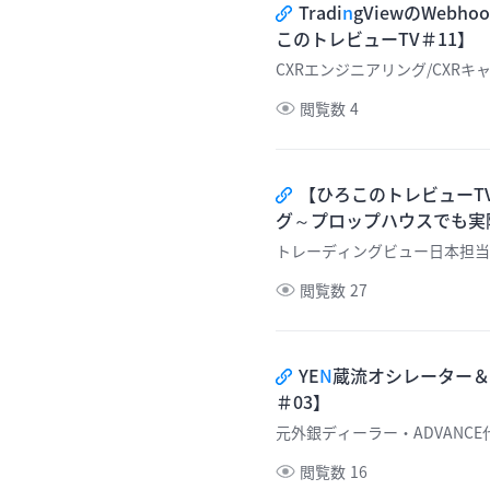
Tradi
n
gViewのWe
このトレビューTV＃11】
CXRエンジニアリング/CXRキ
閲覧数
4
【ひろこのトレビューTV
グ～プロップハウスでも実
トレーディングビュー日本担当
閲覧数
27
YE
N
蔵流オシレーター＆
＃03】
元外銀ディーラー・ADVANCE
閲覧数
16